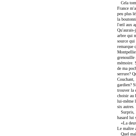
Cela tomba
France m'a
peu plus lé
la boutonni
l'œil aux a
Qu'aurais-
arbre qui 
source qui 
remarque qu
Montpellier
grenouille
mémoire. S
de ma poch
serrure? Qu
Couchant, i
gardien? Si
trouver la 
choisir au 
lui-même l
six autres.
Surpris, l
hasard lui 
«La deuxiè
Le maître a
Quel maîtr