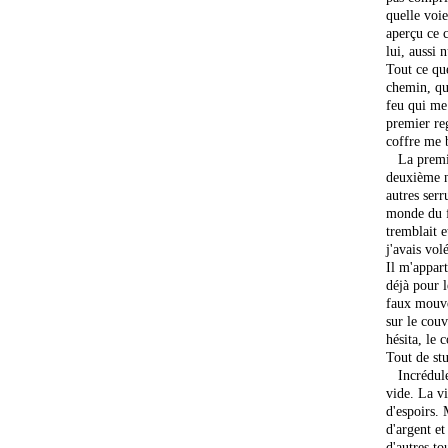
quelle voi
aperçu ce 
lui, aussi 
Tout ce que
chemin, quel
feu qui me 
premier reg
coffre me b
La premièr
deuxième ne
autres serr
monde du f
tremblait e
j'avais vol
Il m'appart
déjà pour l
faux mouve
sur le couv
hésita, le 
Tout de st
Incrédule, 
vide. La vi
d'espoirs. 
d'argent et
d'autres to