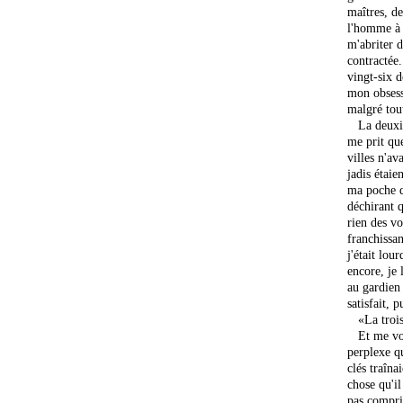
maîtres, de
l'homme à l
m'abriter d
contractée
vingt-six 
mon obsessi
malgré tout
La deuxièm
me prit que
villes n'av
jadis étaie
ma poche dr
déchirant q
rien des vo
franchissan
j'était lou
encore, je 
au gardien
satisfait, p
«La troisi
Et me voil
perplexe q
clés traîna
chose qu'il
pas compri