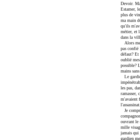
Devoir. Maî
Estamer, le
plus de vin
ma main du
qu'ils m'av
métier, et 
dans la vil
Alors me r
pas confié 
défaut? Et 
oublié mes 
possible? L
mains sans
Le gardien
impénétrabl
les pas, da
ramasser, c
m'avaient f
l'assassinat
Je compris
compagnons,
ouvrant le 
mille visag
jamais qui 
gardien me