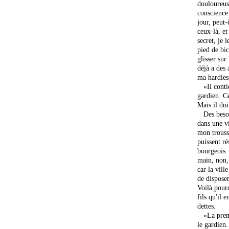
douloureuse
conscience 
jour, peut-
ceux-là, et
secret, je 
pied de bic
glisser sur
déjà a des 
ma hardies
«Il contie
gardien. Ce
Mais il doi
Des besoin
dans une v
mon trouss
puissent r
bourgeois.
main, non, 
car la ville
de disposer
Voilà pour
fils qu'il 
dettes.
«La premiè
le gardien.