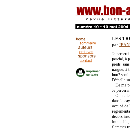
LES TR
par
JEAN
Je percerai
perché, à p
pieds, sans
nargue, à t
bon? semble
l'échelle s
De ma poch
Je percerai
On ne le r
dans la cay
occupé de l
réglementai
décors inso
immuable; 
flammes tre