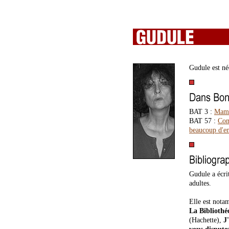
Gudule est née
BAT 3 :
Mam
BAT 57 :
Com
beaucoup d'en
Gudule a écri
adultes.
Elle est notam
La Bibliothé
(Hachette),
J