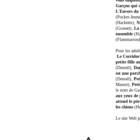
vous dispute
Garçon qui v
L'Envers du
(Pocket-Jeune
(Hachette),
N
(Grasset),
La 
ensemble
(Ha
(Flammarion
Pour les adult
Le Corridor
petite fille 
(Denoël),
Dan
est une porc
(Denoël),
Pet
Massot),
Peti
le nom de Gu
aux yeux de 
attend le pèr
les chiens
(Ho
Le site Web p